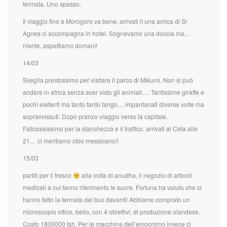
fermata. Uno spasso.
Il viaggio fino a Morogoro va bene, arrivati lì una amica di Sr
Agnes ci accompagna in hotel. Sognavamo una doccia ma…
niente, aspettiamo domani!
14/03
Sveglia prestossimo per visitare il parco di Mikumi. Non si può
andare in africa senza aver visto gli animali…. Tantissime giraffe e
pochi elefanti ma tanto tanto fango… impantanati diverse volte ma
sopravvissuti. Dopo pranzo viaggio verso la capitale.
Faticossissimo per la stanchezza e il traffico, arrivati al Cefa alle
21… ci meritiamo cibo messicano!!
15/03
partiti per il fresco
alla volta di anudha, il negozio di articoli
medicali a cui fanno riferimento le suore. Fortuna ha voluto che ci
hanno fatto la fermata del bus davanti! Abbiamo comprato un
microscopio ottico, bello, con 4 obiettivi, di produzione olandese.
Costo 1800000 tsh. Per la macchina dell’emocromo invece ci