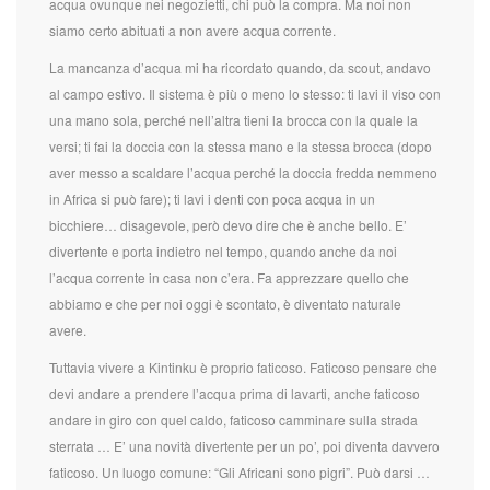
acqua ovunque nei negozietti, chi può la compra. Ma noi non
siamo certo abituati a non avere acqua corrente.
La mancanza d’acqua mi ha ricordato quando, da scout, andavo
al campo estivo. Il sistema è più o meno lo stesso: ti lavi il viso con
una mano sola, perché nell’altra tieni la brocca con la quale la
versi; ti fai la doccia con la stessa mano e la stessa brocca (dopo
aver messo a scaldare l’acqua perché la doccia fredda nemmeno
in Africa si può fare); ti lavi i denti con poca acqua in un
bicchiere… disagevole, però devo dire che è anche bello. E’
divertente e porta indietro nel tempo, quando anche da noi
l’acqua corrente in casa non c’era. Fa apprezzare quello che
abbiamo e che per noi oggi è scontato, è diventato naturale
avere.
Tuttavia vivere a Kintinku è proprio faticoso. Faticoso pensare che
devi andare a prendere l’acqua prima di lavarti, anche faticoso
andare in giro con quel caldo, faticoso camminare sulla strada
sterrata … E’ una novità divertente per un po’, poi diventa davvero
faticoso. Un luogo comune: “Gli Africani sono pigri”. Può darsi …