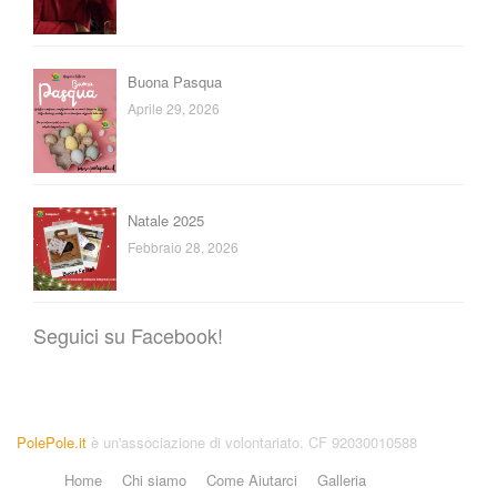
Buona Pasqua
Aprile 29, 2026
Natale 2025
Febbraio 28, 2026
Seguici su Facebook!
PolePole.it
è un'associazione di volontariato. CF 92030010588
Home
Chi siamo
Come Aiutarci
Galleria