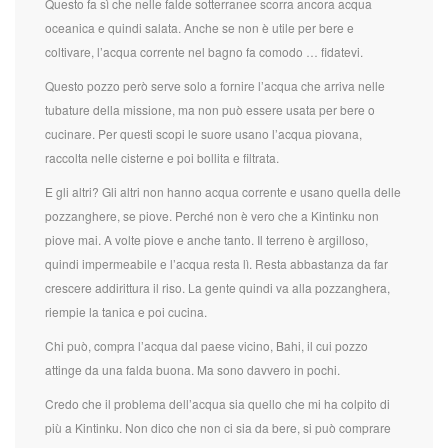
Questo fa sì che nelle falde sotterranee scorra ancora acqua
oceanica e quindi salata. Anche se non è utile per bere e
coltivare, l’acqua corrente nel bagno fa comodo … fidatevi.
Questo pozzo però serve solo a fornire l’acqua che arriva nelle
tubature della missione, ma non può essere usata per bere o
cucinare. Per questi scopi le suore usano l’acqua piovana,
raccolta nelle cisterne e poi bollita e filtrata.
E gli altri? Gli altri non hanno acqua corrente e usano quella delle
pozzanghere, se piove. Perché non è vero che a Kintinku non
piove mai. A volte piove e anche tanto. Il terreno è argilloso,
quindi impermeabile e l’acqua resta lì. Resta abbastanza da far
crescere addirittura il riso. La gente quindi va alla pozzanghera,
riempie la tanica e poi cucina.
Chi può, compra l’acqua dal paese vicino, Bahi, il cui pozzo
attinge da una falda buona. Ma sono davvero in pochi.
Credo che il problema dell’acqua sia quello che mi ha colpito di
più a Kintinku. Non dico che non ci sia da bere, si può comprare