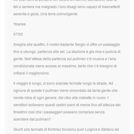
teli o lamiera ma malgrado i loro disagi sono capaci di trasmetterti
serenita e gioia. Una terra coinvolgente
Yoanka
07/03
Sveglia alle quattro, il nostro badante Sergio ci offre un passaggio
fino a ubungo, partenza alle sei. La stazione è gia viva e pullula di
gente. Nell’attesa della partenza sul pullman c’é musica e l’aria
condizionata viene accesa al massimo, tanto che c’é bisogno di
infilarsi il maglioncino.
Il viaggio è lungo, ci sono svariate fermate lungo la strada. Ad
ognuna di queste il pullman viene circondato da tanta gente che
vende roba di ogni genere, dal cibo alle ciabatte in cuoio. I
venditori sollevano questi cestini pieni di merce fino all’altezza dei
finestrini cosi che i passeggeri possano comprare senza
scendere dal pullman!!
Giunti alla fermata di Kintinku troviamo suor Luigina e Stefano ad