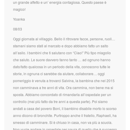
un grande affetto e un’ energia contagiosa. Questo paese è
magico!
Yoanka
08/03
Oggi giornata al villaggio. Bello il ritrovare facce, persone, ruoli…
stamani siamo stati al marcato e dopo abbiamo fatto un salto
all’asilo. I bambini che ti salutano con “Ciao!” Più tipo miagolio
che saluto. Le suore davvero fanno tanto … ad ognuno hanno
dato/fatto qualcosa in un periodo della vita, conoscono tutte le
storie, in ognuna ci sarebbe da aiutare, collaborare… oggi
pomeriggio è venuta a trovarci Salvina, la bambina che nel 2015
non camminava a tre anni di vita. Ora cammina, non bene ma si
sposta. Abbiamo concordato di rimandarla all’ospedale per un
controllo (mai più fatto da tre anni a questa parte). Poi siamo
andati a casa del povero Boni, il bambino disabile morto lo scorso
anno dicono di bronchite. Purtroppo anche il fratello, Raphaeli, ha
smesso di camminare. Si è chiuso in casa, non va più a scuola.
Non vuole andare in ospedale per paura di quello che è successo