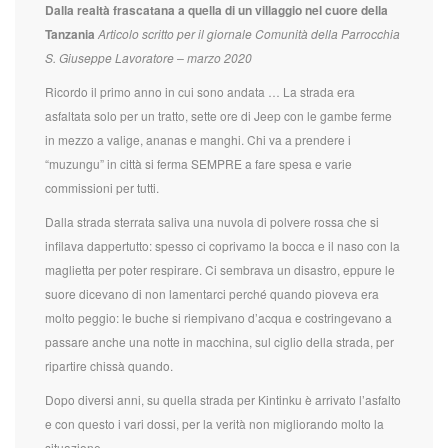
Dalla realtà frascatana a quella di un villaggio nel cuore della
Tanzania
Articolo scritto per il giornale Comunità della Parrocchia
S. Giuseppe Lavoratore – marzo 2020
Ricordo il primo anno in cui sono andata … La strada era
asfaltata solo per un tratto, sette ore di Jeep con le gambe ferme
in mezzo a valige, ananas e manghi. Chi va a prendere i
“muzungu” in città si ferma SEMPRE a fare spesa e varie
commissioni per tutti.
Dalla strada sterrata saliva una nuvola di polvere rossa che si
infilava dappertutto: spesso ci coprivamo la bocca e il naso con la
maglietta per poter respirare. Ci sembrava un disastro, eppure le
suore dicevano di non lamentarci perché quando pioveva era
molto peggio: le buche si riempivano d’acqua e costringevano a
passare anche una notte in macchina, sul ciglio della strada, per
ripartire chissà quando.
Dopo diversi anni, su quella strada per Kintinku è arrivato l’asfalto
e con questo i vari dossi, per la verità non migliorando molto la
situazione.