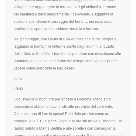
villaggio per raggiungere la ferrovia, tutti gli abitanti si fermano
per salutarci e darci allegramente il benvenuto. Raggiunta la
stazione attendiamo il passaggio del treno…. ma poco dopo
perdiamo le speranze e torniamo verso la missione.
Nel pomeriggio, con l’aiuto di suor Agnese che fa da interprete,
leggiamo ai bambini le letterine scritte dagli alunnni di quarta
dell’istituto di San Nilo. I bambini rispondono con entusiasmo alle
domande delle letterine e fanno dei disegni meravigliosi per far
vedere come sono fatte le loro case!!
Ilaria
10/03
Oggi sveglia di buon’ora per andare a Dodoma. Mangiamo
parecchio e abbiamo dato fondo alle provviste del convento.
C’era bisogno di fare la spesa! Dala dala preciso come un
orologio. Alle 7.10 si parte. Dopo due ore sia arriva a Dodoma. Un
rapido saluto a Mama Bertilla e alle sorelle ( con conseguente
provvista di caranga!) e via verso il mercato. Sapete che la frutta e