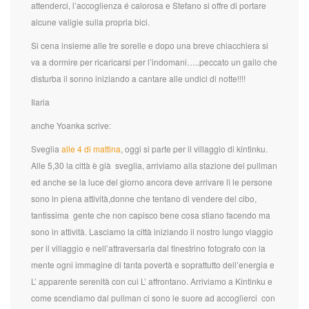
attenderci, l’accoglienza é calorosa e Stefano si offre di portare
alcune valigie sulla propria bici.
Si cena insieme alle tre sorelle e dopo una breve chiacchiera si
va a dormire per ricaricarsi per l’indomani…..peccato un gallo che
disturba il sonno iniziando a cantare alle undici di notte!!!!
Ilaria
anche Yoanka scrive:
Sveglia
alle 4 di mattina
, oggi si parte per il villaggio di kintinku.
Alle 5,30 la città è già sveglia, arriviamo alla stazione dei pullman
ed anche se la luce del giorno ancora deve arrivare lì le persone
sono in piena attività,donne che tentano di vendere del cibo,
tantissima gente che non capisco bene cosa stiano facendo ma
sono in attività. Lasciamo la città iniziando il nostro lungo viaggio
per il villaggio e nell’attraversarla dal finestrino fotografo con la
mente ogni immagine di tanta povertà e soprattutto dell’energia e
L’ apparente serenità con cui L’ affrontano. Arriviamo a Kintinku e
come scendiamo dal pullman ci sono le suore ad accoglierci con