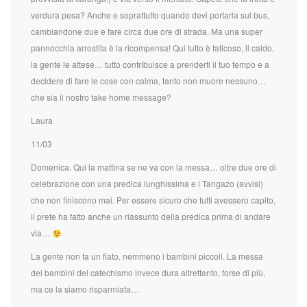
verdura pesa? Anche e soprattutto quando devi portarla sul bus,
cambiandone due e fare circa due ore di strada. Ma una super
pannocchia arrostita è la ricompensa! Qui tutto è faticoso, il caldo,
la gente le attese… tutto contribuisce a prenderti il tuo tempo e a
decidere di fare le cose con calma, tanto non muore nessuno…
che sia il nostro take home message?
Laura
11/03
Domenica. Qui la mattina se ne va con la messa… oltre due ore di
celebrazione con una predica lunghissima e i Tangazo (avvisi)
che non finiscono mai. Per essere sicuro che tutti avessero capito,
il prete ha fatto anche un riassunto della predica prima di andare
via…
La gente non fa un fiato, nemmeno i bambini piccoli. La messa
dei bambini del catechismo invece dura altrettanto, forse di più,
ma ce la siamo risparmiata…