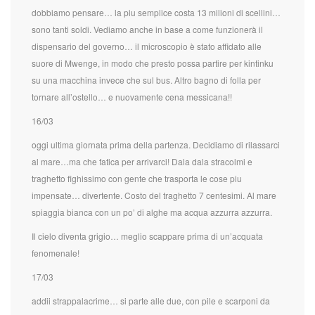
dobbiamo pensare… la piu semplice costa 13 milioni di scellini…
sono tanti soldi. Vediamo anche in base a come funzionerà il
dispensario del governo… il microscopio è stato affidato alle
suore di Mwenge, in modo che presto possa partire per kintinku
su una macchina invece che sul bus. Altro bagno di folla per
tornare all’ostello… e nuovamente cena messicana!!
16/03
oggi ultima giornata prima della partenza. Decidiamo di rilassarci
al mare…ma che fatica per arrivarci! Dala dala stracolmi e
traghetto fighissimo con gente che trasporta le cose piu
impensate… divertente. Costo del traghetto 7 centesimi. Al mare
spiaggia bianca con un po’ di alghe ma acqua azzurra azzurra.
Il cielo diventa grigio… meglio scappare prima di un’acquata
fenomenale!
17/03
addii strappalacrime… si parte alle due, con pile e scarponi da