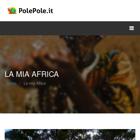
DONA ORA
LA MIA AFRICA
Home
/
La mia Africa