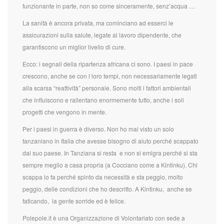
funzionante in parte, non so come sinceramente, senz’acqua …
La sanità è ancora privata, ma cominciano ad esserci le
assicurazioni sulla salute, legate al lavoro dipendente, che
garantiscono un miglior livello di cure.
Ecco: i segnali della ripartenza africana ci sono. I paesi in pace
crescono, anche se con i loro tempi, non necessariamente legati
alla scarsa “reattività” personale. Sono molti i fattori ambientali
che influiscono e rallentano enormemente tutto, anche i soli
progetti che vengono in mente.
Per i paesi in guerra è diverso. Non ho mai visto un solo
tanzaniano in Italia che avesse bisogno di aiuto perché scappato
dal suo paese. In Tanziana si resta e non si emigra perché si sta
sempre meglio a casa propria (a Cocciano come a Kintinku). Chi
scappa lo fa perché spinto da necessità e sta peggio, molto
peggio, delle condizioni che ho descritto. A Kintinku, anche se
faticando, la gente sorride ed è felice.
Polepole.it è una Organizzazione di Volontariato con sede a