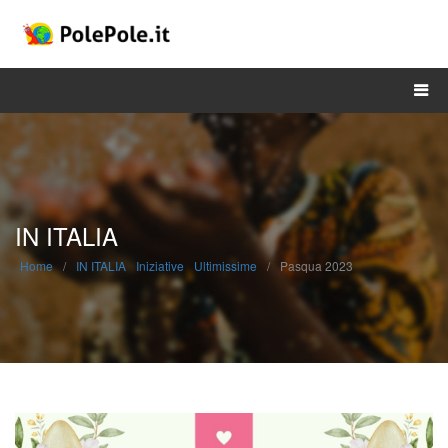
DONA ORA
IN ITALIA
Home
/
IN ITALIA
Iniziative
Ultimissime
/
Pasqua 2023