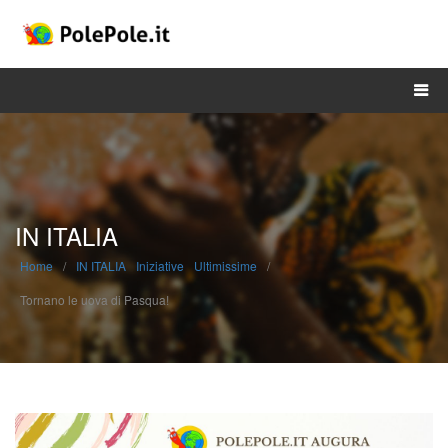
DONA ORA
IN ITALIA
Home
/
IN ITALIA
Iniziative
Ultimissime
/
Tornano le uova di Pasqua!