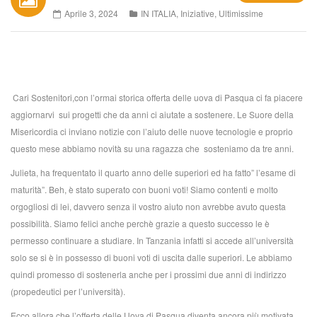
Aprile 3, 2024
IN ITALIA
,
Iniziative
,
Ultimissime
Cari Sostenitori,con l’ormai storica offerta delle uova di Pasqua ci fa piacere
aggiornarvi sui progetti che da anni ci aiutate a sostenere. Le Suore della
Misericordia ci inviano notizie con l’aiuto delle nuove tecnologie e proprio
questo mese abbiamo novità su una ragazza che sosteniamo da tre anni.
Julieta, ha frequentato il quarto anno delle superiori ed ha fatto” l’esame di
maturità”. Beh, è stato superato con buoni voti! Siamo contenti e molto
orgogliosi di lei, davvero senza il vostro aiuto non avrebbe avuto questa
possibilità. Siamo felici anche perchè grazie a questo successo le è
permesso continuare a studiare. In Tanzania infatti si accede all’università
solo se si è in possesso di buoni voti di uscita dalle superiori. Le abbiamo
quindi promesso di sostenerla anche per i prossimi due anni di indirizzo
(propedeutici per l’università).
Ecco allora che l’offerta delle Uova di Pasqua diventa ancora più motivata,