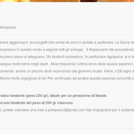
ltimissime
piacere aggiornarvi sui progetti che ormai da anni ci aiutate a sostenere. Le Suore d
 riusciamo in questo modo a seguire tutti gli sviluppi. Il dispensario sta procedend
re piano piano si adeguano. Gli studenti procedono. In particolare Agrippina si è isc
osegue molto bene negli studi . Alice frequenta l’ultimo anno delle scuole superiori,
ricevendo anche un piccolo aiuto economico dal governo locale. Infine, il 28 luglio 
. Siamo molto orgogliosi di lei! Per continuare ad aiutare questa operosa comunità v
olato fondente (peso 250 gr), ideale per un pensierino di Natale.
 ed uno fondente del peso di 200 gr ciascuno
, potete mandare una mail a polepole.it@gmail.com Nel ringraziarvi per il costant