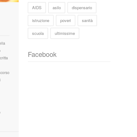
AIDS
asilo
dispensario
istruzione
poveri
sanità
scuola
ultimissime
ella
o
Facebook
ritta
scorso
i
e