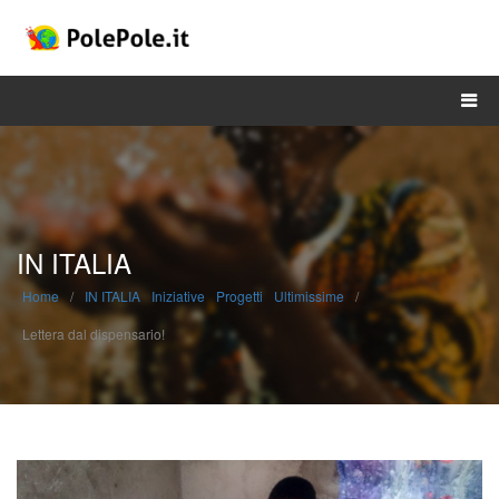
DONA ORA
IN ITALIA
Home
/
IN ITALIA
Iniziative
Progetti
Ultimissime
/
Lettera dal dispensario!