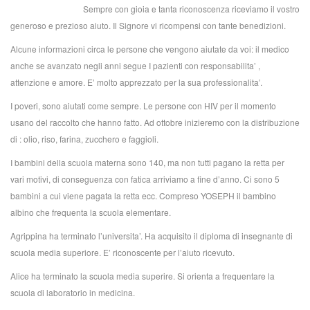
Sempre con gioia e tanta riconoscenza riceviamo il vostro
generoso e prezioso aiuto. Il Signore vi ricompensi con tante benedizioni.
Alcune informazioni circa le persone che vengono aiutate da voi: il medico
anche se avanzato negli anni segue I pazienti con responsabilita’ ,
attenzione e amore. E’ molto apprezzato per la sua professionalita’.
I poveri, sono aiutati come sempre. Le persone con HIV per il momento
usano del raccolto che hanno fatto. Ad ottobre inizieremo con la distribuzione
di : olio, riso, farina, zucchero e faggioli.
I bambini della scuola materna sono 140, ma non tutti pagano la retta per
vari motivi, di conseguenza con fatica arriviamo a fine d’anno. Ci sono 5
bambini a cui viene pagata la retta ecc. Compreso YOSEPH il bambino
albino che frequenta la scuola elementare.
Agrippina ha terminato l’universita’. Ha acquisito il diploma di insegnante di
scuola media superiore. E’ riconoscente per l’aiuto ricevuto.
Alice ha terminato la scuola media superire. Si orienta a frequentare la
scuola di laboratorio in medicina.