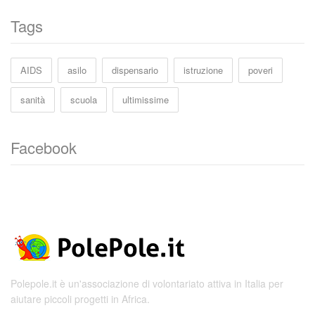
Tags
AIDS
asilo
dispensario
istruzione
poveri
sanità
scuola
ultimissime
Facebook
Polepole.it è un'associazione di volontariato attiva in Italia per
aiutare piccoli progetti in Africa.